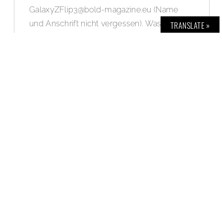
GalaxyZFlip3@bold-magazine.eu
(Name
und Anschrift nicht vergessen). Was macht
TRANSLATE »
das neue Samsung Galaxy Z Flip3 5G für
Euch so interessant? Wir drücken die
Daumen!
WEITERLESEN »