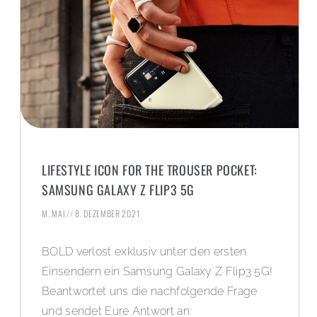
LIFESTYLE ICON FOR THE TROUSER POCKET:
SAMSUNG GALAXY Z FLIP3 5G
M. MAI
8. DEZEMBER 2021
BOLD verlost exklusiv unter den ersten
Einsendern ein Samsung Galaxy Z Flip3 5G!
Beantwortet uns die nachfolgende Frage
und sendet Eure Antwort an: