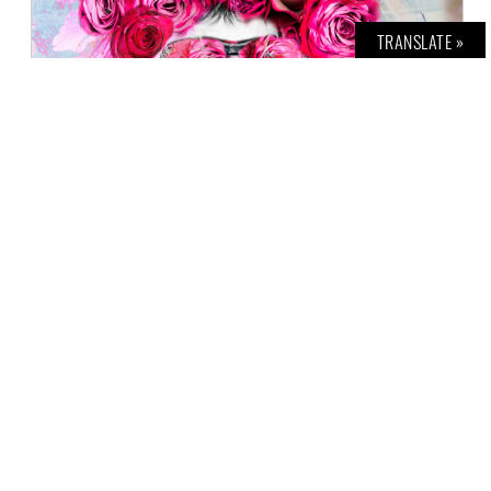
TRANSLATE »
ART INTERNATIONAL ZURICH
H. G. TEINER
27. SEPTEMBER 2019
Spannende Kunst von den klassischen
Ausdrucksformen Malerei und Skulptur bis
hin zu Multimedia, Fotografie und
Installationen: Die 21. Ausgabe der