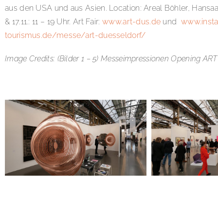
aus den USA und aus Asien. Location: Areal Böhler, Hansaalle
& 17.11.: 11 – 19 Uhr. Art Fair:
www.art-dus.de
und
www.inst
tourismus.de/messe/art-duesseldorf/
Image Credits: (Bilder 1 – 5) Messeimpressionen Opening 