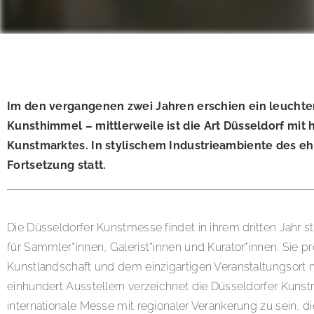
Im den vergangenen zwei Jahren erschien ein leuchten
Kunsthimmel – mittlerweile ist die Art Düsseldorf mit 
Kunstmarktes. In stylischem Industrieambiente des eh
Fortsetzung statt.
Die Düsseldorfer Kunstmesse findet in ihrem dritten Jahr st
für Sammler*innen, Galerist*innen und Kurator*innen. Sie pr
Kunstlandschaft und dem einzigartigen Veranstaltungsort 
einhundert Ausstellern verzeichnet die Düsseldorfer Kuns
internationale Messe mit regionaler Verankerung zu sein