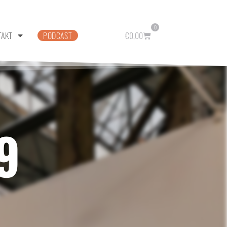
0
TAKT
PODCAST
€
0,00
9