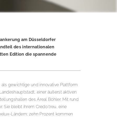
erankerung am Düsseldorfer
ndteil des internationalen
itten Edition die spannende
n als gewichtige und innovative Plattform
W-Landeshauptstadt, einer äußerst aktiven
llungshallen des Areal Böhler. Mit rund
 Sie bleibt ihrem Credo treu, eine
Benelux-Ländern; zehn Prozent kommen