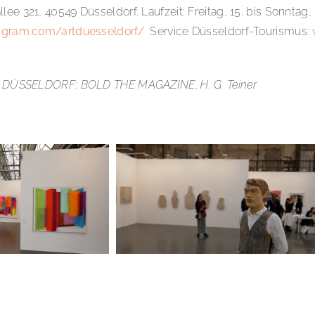
e 321, 40549 Düsseldorf. Laufzeit: Freitag, 15. bis Sonntag, 1
agram.com/artduesseldorf/
Service Düsseldorf-Tourismus:
ART DÜSSELDORF: BOLD THE MAGAZINE, H. G. Teiner