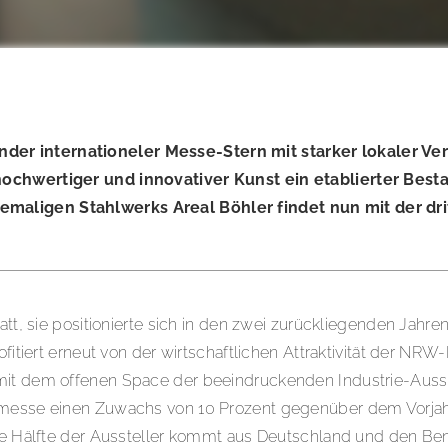
der internationeler Messe-Stern mit starker lokaler V
hochwertiger und innovativer Kunst ein etablierter Besta
emaligen Stahlwerks Areal Böhler findet nun mit der dr
att, sie positionierte sich in den zwei zurückliegenden Jahre
ofitiert erneut von der wirtschaftlichen Attraktivität der NR
mit dem offenen Space der beeindruckenden Industrie-Ausste
tmesse einen Zuwachs von 10 Prozent gegenüber dem Vorjahr.
, die Hälfte der Aussteller kommt aus Deutschland und den 