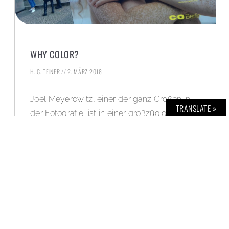
WHY COLOR?
H. G. TEINER
2. MÄRZ 2018
Joel Meyerowitz, einer der ganz Großen in
TRANSLATE »
der Fotografie, ist in einer großzügigen
Ausstellung zu sehen. Location: C/O Berlin
Foundation – Amerika Haus.
WEITERLESEN »