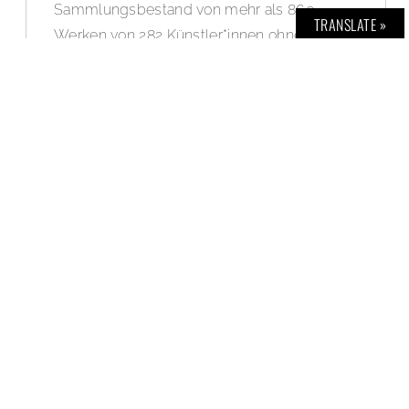
Sammlungsbestand von mehr als 860
TRANSLATE »
Werken von 282 Künstler*innen ohne
Beschränkungen und kostenlos online
zugänglich zu machen. Damit nimmt eine
der weltweit größten Privatsammlungen für
zeitbasierte Medienkunst eine absolute
Vorreiterrolle in der Erreichung einer breiten
Öffentlichkeit dieser modernen Kunstform
ein. Julia Stoschek: „Kunst will und muss
gesehen werden.“
WEITERLESEN »