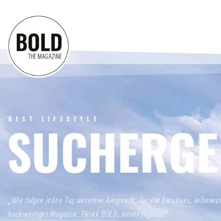
BEST LIFESTYLE
SUCHERGE
„Wir folgen jeden Tag unserem Anspruch, für ein kreatives, informa
hochwertiges Magazin. Think BOLD, never regular.“