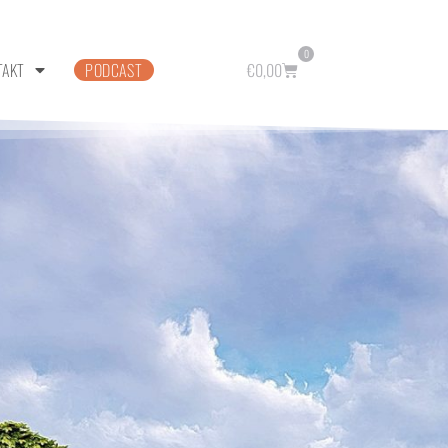
0
TAKT
PODCAST
€
0,00