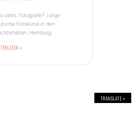
o vadis, Fotografie? Junge
utsche Fotokunst in den
ichtorhallen, Hamburg.
TERLESEN »
TRANSLATE »