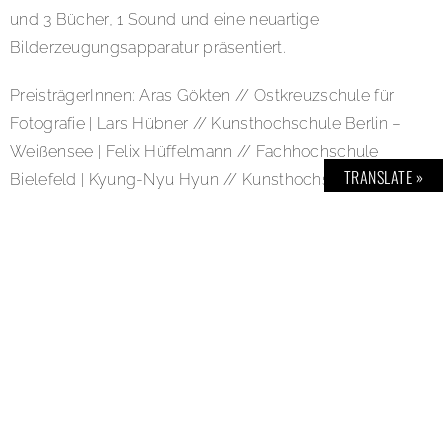
und 3 Bücher, 1 Sound und eine neuartige
Bilderzeugungsapparatur präsentiert.
PreisträgerInnen: Aras Gökten // Ostkreuzschule für
Fotografie | Lars Hübner // Kunsthochschule Berlin –
Weißensee | Felix Hüffelmann // Fachhochschule
TRANSLATE »
Bielefeld | Kyung-Nyu Hyun // Kunsthochschule für
Medien Köln | Kolja Linowitzki // Universität der Künste
Berlin | Jewgeni Roppel // Fachhochschule Bielefeld |
Gregor Schmidt // Hochschule für Technik und
Wirtschaft Berlin | Kamil Sobolewski // Ostkreuzschule
für Fotografie | Maja Wirkus // Kunsthochschule
Kassel. GUTE AUSSICHTEN – JUNGE DEUTSCHE
FOTOGRAFIE 2015/2016. Bis 17. April 2016.
Deichtorhallen Hamburg, Deichtorstr. 1-2, 20095
Hamburg. BOLD – TIPP: DIE LATE NIGHT DES KLUBS