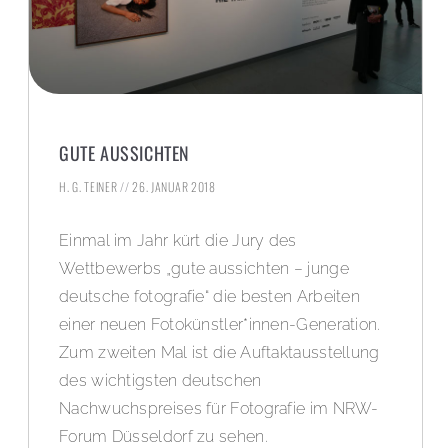
GUTE AUSSICHTEN
H. G. TEINER
26. JANUAR 2018
Einmal im Jahr kürt die Jury des
Wettbewerbs „gute aussichten – junge
deutsche fotografie“ die besten Arbeiten
einer neuen Fotokünstler*innen-Generation.
Zum zweiten Mal ist die Auftaktausstellung
des wichtigsten deutschen
Nachwuchspreises für Fotografie im NRW-
Forum Düsseldorf zu sehen.