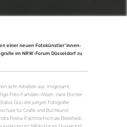
ten einer neuen Fotokünstler*innen-
tografie im NRW-Forum Düsseldorf zu
nen acht Arbeiten aus. Insgesamt
rtige Foto-Familien-Alben, zwei Bücher,
 Status Quo der jungen Fotografie
hschule für Grafik und Buchkunst
ndra Polina (Fachhochschule Bielefeld),
ktausstellung im NRW-Forum Düsseldorf