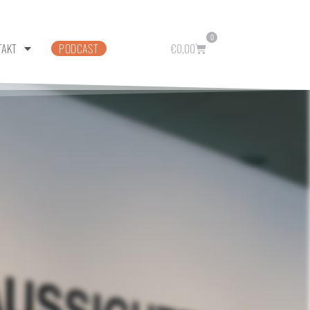
0
TAKT
PODCAST
€
0,00