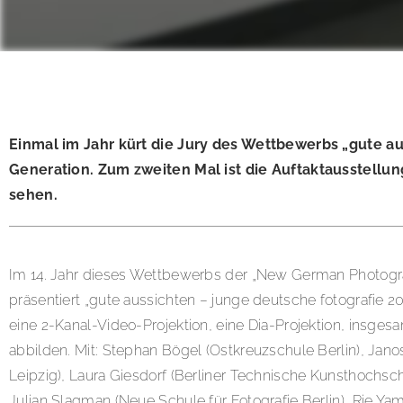
Einmal im Jahr kürt die Jury des Wettbewerbs „gute au
Generation. Zum zweiten Mal ist die Auftaktausstell
sehen.
Im 14. Jahr dieses Wettbewerbs der „New German Photograp
präsentiert „gute aussichten – junge deutsche fotografie 
eine 2-Kanal-Video-Projektion, eine Dia-Projektion, insges
abbilden. Mit: Stephan Bögel (Ostkreuzschule Berlin), Jan
Leipzig), Laura Giesdorf (Berliner Technische Kunsthochsc
Julian Slagman (Neue Schule für Fotografie Berlin), Rie