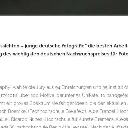
ssichten – junge deutsche fotografie“ die besten Arbei
ung des wichtigsten deutschen Nachwuchspreises für Fo
hy“ wählte die Jury aus 94 Einreichungen und 35 Institutio
2017/2018“ über 200 Motive, darunter 52 Unikate, 10 handgefe
amt ein großes Spektrum vielfältiger Ideen, die den aktuellen
osch Boerckel (Fachhochschule Bielefeld), Alba Frenzel (Hoc
hule), Ricardo Nunes (Hochschule für Künste Bremen), Alexa
 Yamada (Kunsthochschule Berlin-Weißensee). Nach der Aufta