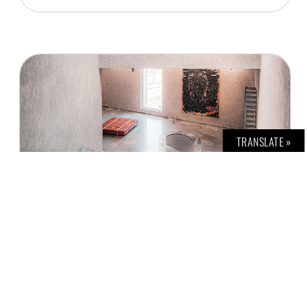
TRANSLATE »
THE BOLD JOURNAL
BASEL: KUNSTMUSEUM BASEL (2/3)
J. M. BRAIN
12. MAI 2021