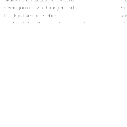
sowie 300.000 Zeichnungen und
Sch
Druckgrafiken aus sieben
ko
Jahrhunderten. Die Sammlung besteht
Fla
aus Werken vom frühen 15.
Sc
Jahrhundert bis in die unmittelbare
WEI
Gegenwart. Die Schwerpunkte sind
Malerei und Zeichnung
oberrheinischer Künstler und die Kunst
des 19. bis 21. Jahrhunderts.
WEITERLESEN »