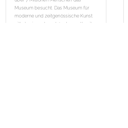
Museum besucht. Das Museum für
moderne und zeitgenössische Kunst
gilt als eines der schönsten weltweit.
Insbesondere mit seinen
Ausstellungen renommierter Künstler
des 19., 20. und 21. Jahrhunderts
genießt es internationale Anerkennung.
WEITERLESEN »