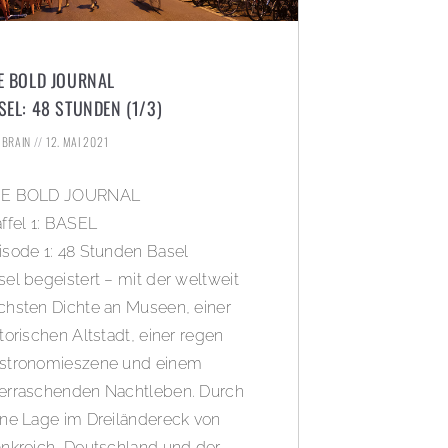
E BOLD JOURNAL
SEL: 48 STUNDEN (1/3)
. BRAIN
12. MAI 2021
E BOLD JOURNAL
affel 1: BASEL
isode 1: 48 Stunden Basel
sel begeistert – mit der weltweit
chsten Dichte an Museen, einer
torischen Altstadt, einer regen
stronomieszene und einem
erraschenden Nachtleben. Durch
ine Lage im Dreiländereck von
ankreich, Deutschland und der