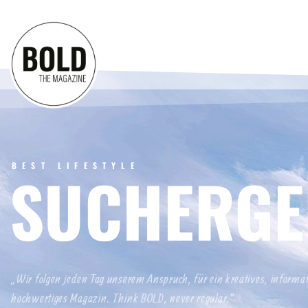
BEST LIFESTYLE
SUCHERGE
„Wir folgen jeden Tag unserem Anspruch, für ein kreatives, informa
hochwertiges Magazin. Think BOLD, never regular.“