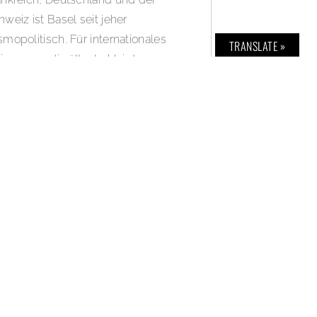
weiz ist Basel seit jeher
smopolitisch. Für internationales
TRANSLATE »
ir sorgen die älteste Uni der
hweiz und die Art Basel.
TERLESEN »