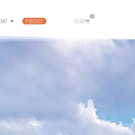
0
TAKT
PODCAST
€
0,00