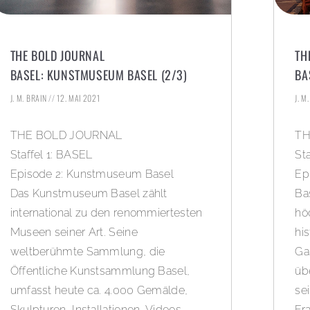
THE BOLD JOURNAL
TH
BASEL: KUNSTMUSEUM BASEL (2/3)
BA
J. M. BRAIN
12. MAI 2021
J. M
THE BOLD JOURNAL
TH
Staffel 1: BASEL
St
Episode 2: Kunstmuseum Basel
Ep
Das Kunstmuseum Basel zählt
Ba
international zu den renommiertesten
hö
Museen seiner Art. Seine
his
weltberühmte Sammlung, die
Ga
Öffentliche Kunstsammlung Basel,
üb
umfasst heute ca. 4.000 Gemälde,
se
Skulpturen, Installationen, Videos
Fr