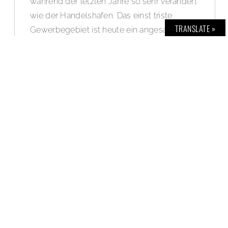
während der letzten Jahre so sehr verändert
wie der Handelshafen. Das einst triste
TRANSLATE »
Gewerbegebiet ist heute ein angesagtes
Lifestyle- und Boom-Viertel mit vielen
architektonischen Highlights. Über 800
nationale und internationale Unternehmen
aus den Bereichen Medien, Kommunikation,
Kreativität und Werbung haben sich hier in
den letzten Jahre angesiedelt. Wir schauen
uns mit dem neuen
Lexus LBX
vor Ort um
und zeigen die schönsten Blickwinkel des
Viertels.
WEITERLESEN »