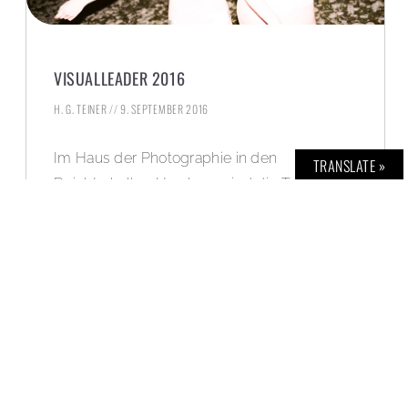
VISUALLEADER 2016
H. G. TEINER
9. SEPTEMBER 2016
Im Haus der Photographie in den
TRANSLATE »
Deichtorhallen Hamburg sind die Top-
Fotografien aus der Medienwelt zu sehen.
WEITERLESEN »