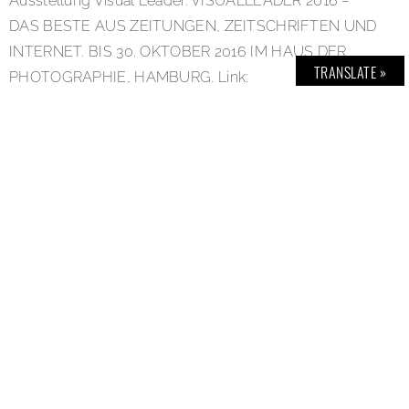
Ausstellung Visual Leader. VISUALLEADER 2016 –
DAS BESTE AUS ZEITUNGEN, ZEITSCHRIFTEN UND
INTERNET. BIS 30. OKTOBER 2016 IM HAUS DER
TRANSLATE »
PHOTOGRAPHIE, HAMBURG. Link:
www.deichtorhallen.de
Fotos / Bildnachweise: Lukas Gansterer, »Nordic by
Nature«, erschienen in »Sleek Nr. 47«, nominiert für einen
LeadAward in der Kategorie »Mood- und Modefotografie
des Jahres«; Nikos Pilos, erschienen in »Stern 53/15«
zum Artikel »Exodus«, nominiert für einen LeadAward in
der Kategorie »Reportagefotografie des Jahres«;
Maurizio Cattelan und Pierpaolo Ferrari, aus der Serie
»Cattelan & Ferrari«, erschienen in »Zeit Magazin 1/16 –
20/16«, nominiert für einen LeadAward in der Kategorie
»Still-Life-Fotografie des Jahres«; Andy Spyra,
erschienen im »Zeit Magazin 34/15« zum Artikel »Das