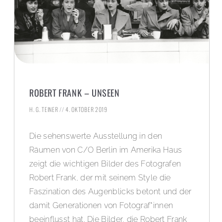
ROBERT FRANK – UNSEEN
H. G. TEINER
4. OKTOBER 2019
Die sehenswerte Ausstellung in den
Räumen von C/O Berlin im Amerika Haus
zeigt die wichtigen Bilder des Fotografen
Robert Frank, der mit seinem Style die
Faszination des Augenblicks betont und der
damit Generationen von Fotograf*innen
beeinflusst hat. Die Bilder, die Robert Frank