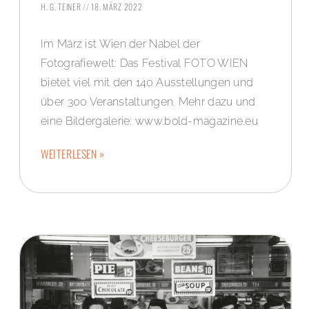
H. G. TEINER
18. MÄRZ 2022
Im März ist Wien der Nabel der
Fotografiewelt: Das Festival FOTO WIEN
bietet viel mit den 140 Ausstellungen und
über 300 Veranstaltungen. Mehr dazu und
eine Bildergalerie: www.bold-magazine.eu
WEITERLESEN »