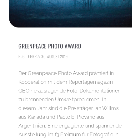
GREENPEACE PHOTO AWARD
H. G. TEINER
30. AUGUST 2019
Der Greenpeace Photo Award prämiert in
Kooperation mit dem Reportagemagazin
GEO herausragende Foto-Dokumentationen
zu brennenden Umweltproblemen. In
diesem Jahr sind die Preisträger Ian Willms
aus Kanada und Pablo E. Piovano aus
Argentinien. Eine engagierte und spannende
Ausstellung im f3 Freiraum für Fotografie in