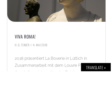
VIVA ROMA!
H. G. TEINER
4. MAI 2018
2018 präsentiert La Boverie in Lüttich in
Zusammenarbeit mit dem Louvre Paris eine
TRANSLATE »
Ausstellung internationaler Reichweite, die
mit 150 bedeutenden Werken aus 50
Museen aus aller Welt an den Aufenthalt
europäischer Künstler*innen in Rom erinnert.
WEITERLESEN »