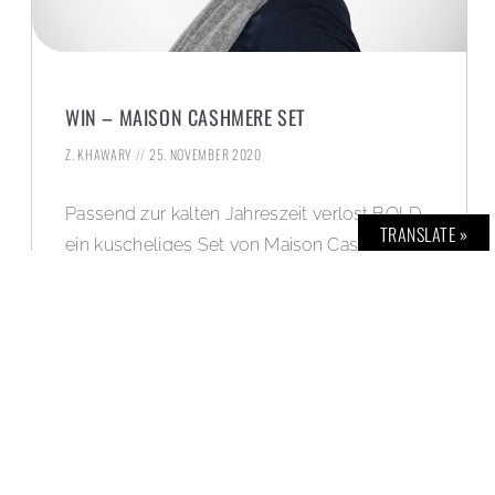
WIN – MAISON CASHMERE SET
Z. KHAWARY
25. NOVEMBER 2020
Passend zur kalten Jahreszeit verlost BOLD
TRANSLATE »
ein kuscheliges Set von Maison Cashmere.
Macht mit und deckt Euch kuschelig ein.
Viel Glück, wünscht das BOLD Team!
WEITERLESEN »