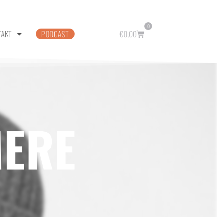
0
TAKT
PODCAST
€
0,00
MERE