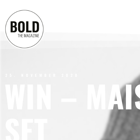
25. NOVEMBER 2020
WIN – MA
SET