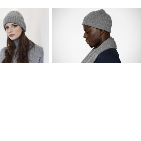
AISONCASHMERE
,
WEIHNACHTEN
,
WIN