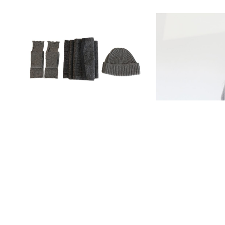
SHARE:
TAGS:
BOLDTHEMAGAZINE
,
CHRISTMAS
,
FASHION
,
GEWINNSPIEL
,
M
AUTOR:
Z. KHAWARY