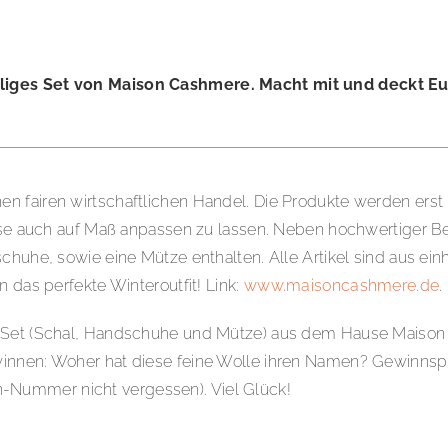
eliges Set von Maison Cashmere. Macht mit und deckt Euc
n fairen wirtschaftlichen Handel. Die Produkte werden erst
diese auch auf Maß anpassen zu lassen. Neben hochwertiger 
schuhe, sowie eine Mütze enthalten. Alle Artikel sind aus e
 das perfekte Winteroutfit! Link:
www.maisoncashmere.de
.
es Set (Schal, Handschuhe und Mütze) aus dem Hause Maiso
winnen: Woher hat diese feine Wolle ihren Namen? Gewinnspi
n-Nummer nicht vergessen). Viel Glück!