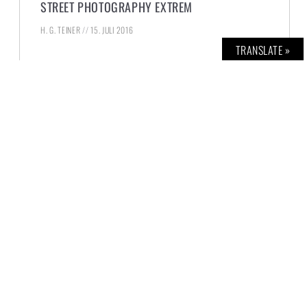
STREET PHOTOGRAPHY EXTREM
H. G. TEINER
15. JULI 2016
TRANSLATE »
Licht- und noch mehr Schattenseiten des
Urban Life in einer beachtenswerten
Photographie-Ausstellung in Hamburg.
WEITERLESEN »