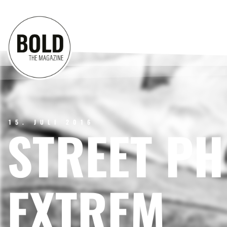
15. JULI 2016
STREET P
EXTREM