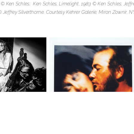
© Ken Schles; Ken Schles, Limelight, 1983 © Ken Schles; Jeffre
 Jeffrey Silverthorne. Courtesy Kehrer Galerie; Miron Zownir, 