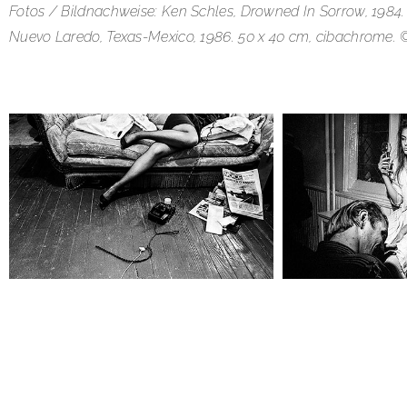
Fotos / Bildnachweise: Ken Schles, Drowned In Sorrow, 1984. 
Nuevo Laredo, Texas-Mexico, 1986. 50 x 40 cm, cibachrome. ©