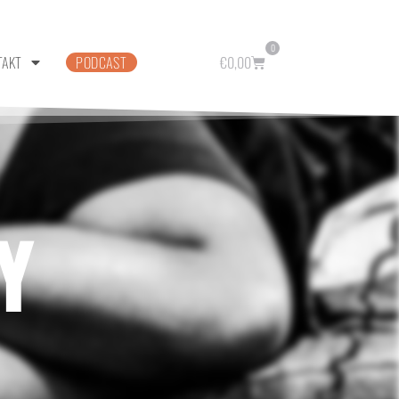
0
TAKT
PODCAST
€
0,00
Y