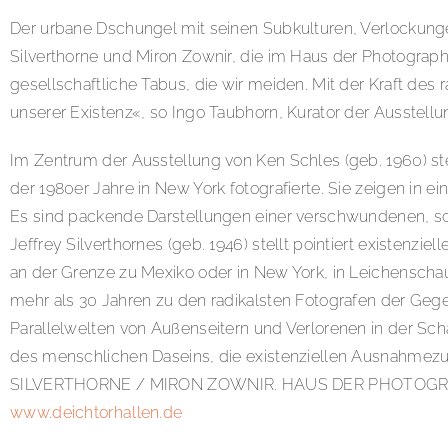
Der urbane Dschungel mit seinen Subkulturen, Verlockungen
Silverthorne und Miron Zownir, die im Haus der Photograp
gesellschaftliche Tabus, die wir meiden. Mit der Kraft des r
unserer Existenz«, so Ingo Taubhorn, Kurator der Ausstellu
Im Zentrum der Ausstellung von Ken Schles (geb. 1960) st
der 1980er Jahre in New York fotografierte. Sie zeigen in
Es sind packende Darstellungen einer verschwundenen, scho
Jeffrey Silverthornes (geb. 1946) stellt pointiert existenzi
an der Grenze zu Mexiko oder in New York, in Leichenschauh
mehr als 30 Jahren zu den radikalsten Fotografen der Gege
Parallelwelten von Außenseitern und Verlorenen in der Sc
des menschlichen Daseins, die existenziellen Ausnahmezu
SILVERTHORNE / MIRON ZOWNIR. HAUS DER PHOTOGRAPHIE –
www.deichtorhallen.de