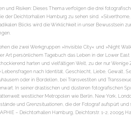
 und Risiken: Dieses Thema verfolgen die drei fotografisch
hie der Deichtorhallen Hamburg zu sehen sind. »Silverthorne
adikalen Blicks wird die Wirklichkeit in unser Bewusstsein zu
ngen.
ehen die zwei Werkgruppen »Invisible City« und »Night Walk
 einer Art persönlichem Tagebuch das Leben in der Lower Eas
ckierend harten und vielfältigen Welt, zu der nur Wenige Zu
elle Lebensfragen nach Identität, Geschlecht, Liebe, Gewalt, 
äusern oder in Bordellen, bei Transvestiten und Transsexuell
nwart. In seiner drastischen und düsteren fotografischen Sp
hattenwelt westlicher Metropolen wie Berlin, New York, Lond
stände und Grenzsituationen, die der Fotograf aufspürt u
 Deichtorhallen Hamburg, Deichtorstr. 1-2, 20095 Hambu