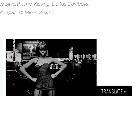
y Silverthorne, Kissing, Dallas Cowboys,
NYC 1982. © Miron Zownir
TRANSLATE »