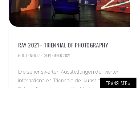
RAY 2021– TRIENNIAL OF PHOTOGRAPHY
H. G. TEINER
3. SEPTEMBER 2021
Die sehenswerten Ausstellungen der vierten
internationalen Triennale der künstlerischen
TRANSLATE »
Fotografie und verwandter Medien in
Frankfurt/Rhein-Main sind noch bis zum
12.09. anzuschauen. Mehr dazu und eine
Bildergalerie: www.bold-magazine.eu
WEITERLESEN »