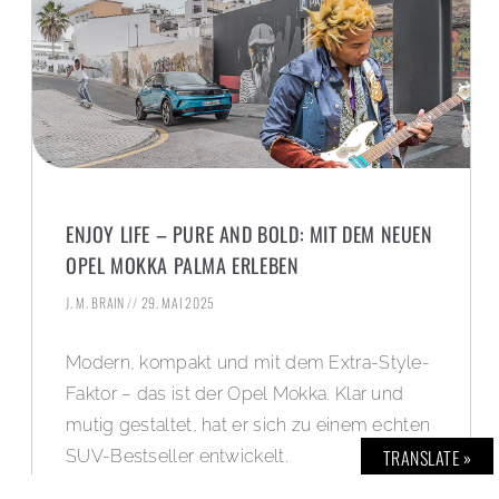
ENJOY LIFE – PURE AND BOLD: MIT DEM NEUEN
OPEL MOKKA PALMA ERLEBEN
J. M. BRAIN
29. MAI 2025
Modern, kompakt und mit dem Extra-Style-
Faktor – das ist der Opel Mokka. Klar und
mutig gestaltet, hat er sich zu einem echten
TRANSLATE »
SUV-Bestseller entwickelt.
Der neue Opel Mokka kommt jetzt mit noch