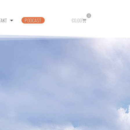
0
TAKT
PODCAST
€
0,00