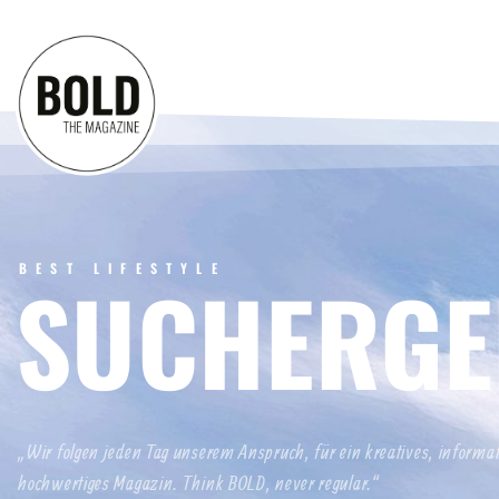
BEST LIFESTYLE
SUCHERGE
„Wir folgen jeden Tag unserem Anspruch, für ein kreatives, informa
hochwertiges Magazin. Think BOLD, never regular.“