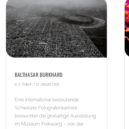
BALTHASAR BURKHARD
H. G. TEINER
12. JANUAR 2018
Eine international bedeutende
Schweizer Fotografenkarriere
beleuchtet die großartige Ausstellung
im Museum Folkwang – von der