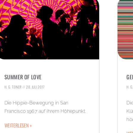
SUMMER OF LOVE
GE
H. G. TEINER
28. JULI 2017
H. G
Die Hippie-Bewegung in San
Di
Francisco 1967 auf ihrem Höhepunkt.
Kü
hö
WEITERLESEN »