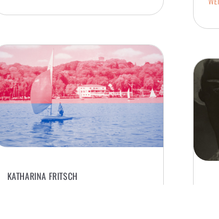
WEI
KATHARINA FRITSCH
AB
H. G. TEINER
13. MAI 2016
H. G
Bilder zwischen poetischer Reatität