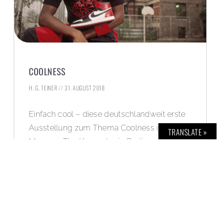
COOLNESS
H. G. TEINER
31. AUGUST 2018
Einfach cool – diese deutschlandweit erste
Ausstellung zum Thema Coolness im
TRANSLATE »
Museum The Kennedys in Berlin erzählt die
Geschichte dieses sozialen Phänomens im
20. und 21. Jahrhundert anhand von über 70
Fotografien und coolen Objekten.
WEITERLESEN »