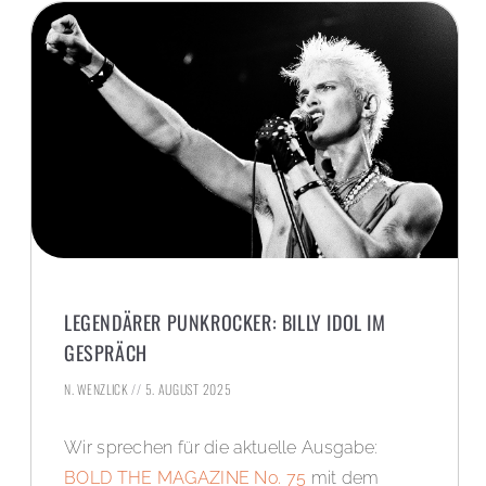
LEGENDÄRER PUNKROCKER: BILLY IDOL IM
GESPRÄCH
N. WENZLICK
5. AUGUST 2025
Wir sprechen für die aktuelle Ausgabe:
BOLD THE MAGAZINE No. 75
mit dem