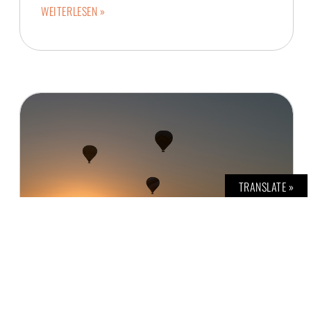
WEITERLESEN »
TRANSLATE »
FEENKAMINE IN DER ZENTRALTÜRKEI ODER EINE