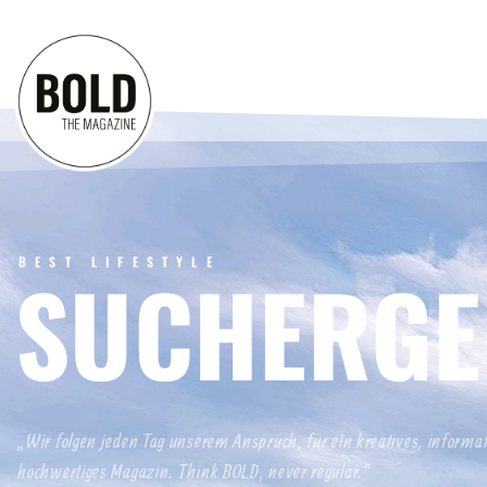
BEST LIFESTYLE
SUCHERGE
„Wir folgen jeden Tag unserem Anspruch, für ein kreatives, informa
hochwertiges Magazin. Think BOLD, never regular.“