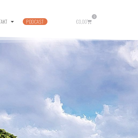
0
TAKT
PODCAST
€
0,00