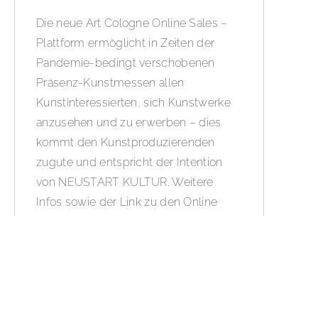
Die neue Art Cologne Online Sales –
Plattform ermöglicht in Zeiten der
Pandemie-bedingt verschobenen
Präsenz-Kunstmessen allen
Kunstinteressierten, sich Kunstwerke
anzusehen und zu erwerben – dies
kommt den Kunstproduzierenden
zugute und entspricht der Intention
von NEUSTART KULTUR. Weitere
Infos sowie der Link zu den Online
Sales im BOLD Blog – News Feed:
www.bold-magazine.eu
WEITERLESEN »