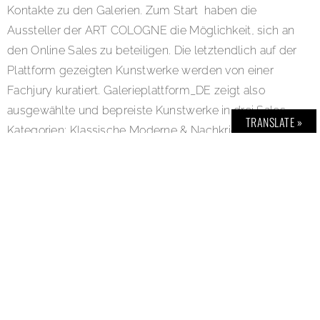
Kontakte zu den Galerien. Zum Start haben die
Aussteller der ART COLOGNE die Möglichkeit, sich an
den Online Sales zu beteiligen. Die letztendlich auf der
Plattform gezeigten Kunstwerke werden von einer
Fachjury kuratiert. Galerieplattform_DE zeigt also
ausgewählte und bepreiste Kunstwerke in drei Sales-
TRANSLATE »
Kategorien: Klassische Moderne & Nachkriegskunst,
Zeitgenössische Kunst und Junge Kunst. „So wie die
ART COLOGNE eine fokussierte und verlässliche
Kunstauswahl präsentiert, so wird das auch auf
Galerieplattform_DE umgesetzt,“ erläutert Daniel Hug,
Director der ART COLOGNE. Ab dem 28. Mai bis zum
4. Juni ist die Plattform mit einfacher Registrierung für
alle Kunstinteressierten offen. Image Credits und
Copyrights: © (Bild 1) KölnMesse GmbH.