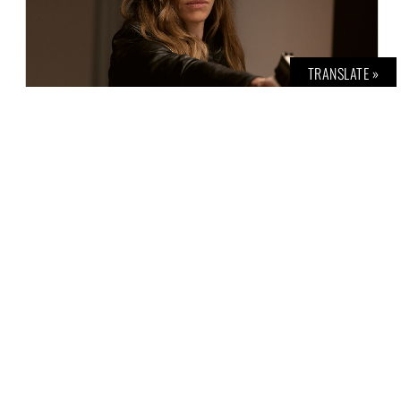
TRANSLATE »
EXKLUSIV IM INTERVIEW: HILARY SWANK
M. MAI
27. JULI 2021
Ihr Platz in Geschichtsbüchern Hollywoods
ist Hilary Swank längst sicher. Schließlich
gibt es nicht viele Schauspielerinnen oder
Schauspieler, die nicht nur einen, sondern
gleich zwei Oscars gewinnen. Und das
innerhalb von gerade einmal fünf Jahren.