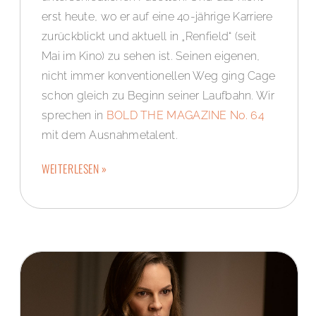
erst heute, wo er auf eine 40-jährige Karriere
zurückblickt und aktuell in „Renfield“ (seit
Mai im Kino) zu sehen ist. Seinen eigenen,
nicht immer konventionellen Weg ging Cage
schon gleich zu Beginn seiner Laufbahn. Wir
sprechen in
BOLD THE MAGAZINE No. 64
mit dem Ausnahmetalent.
WEITERLESEN »