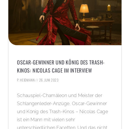
OSCAR-GEWINNER UND KÖNIG DES TRASH-
KINOS: NICOLAS CAGE IM INTERVIEW
P. HEIDMANN
26. JUNI 2023
Schauspiel-Chamäleon und Meister der
Schlangenleder-Anzüge, Oscar-Gewinner
und König des Trash-Kinos – Nicolas Cage
ist ein Mann mit vielen sehr
unterschiedlichen Facetten. Und das nicht