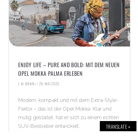
ENJOY LIFE – PURE AND BOLD: MIT DEM NEUEN
OPEL MOKKA PALMA ERLEBEN
J. M. BRAIN
29. MAI 2025
Modern, kompakt und mit dem Extra-Style-
Faktor – das ist der Opel Mokka. Klar und
mutig gestaltet, hat er sich zu einem echten
TRANSLATE »
SUV-Bestseller entwickelt.
Der neue Opel Mokka kommt jetzt mit noch