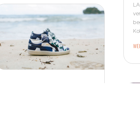
LA
ve
be
Kol
WEI
PUMA UND CAREAUX
Z. KHAWARY
20. APRIL 2017
Neue PUMA-Careaux-Kollektion ab
sofort in allen PUMA Stores und bei
ausgewählten Fachhändlern.