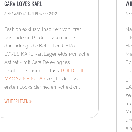
CARA LOVES KARL
WI
Z. KHAWARY
16. SEPTEMBER 2022
Z. 
Fashion exklusiv: Inspiriert von ihrer
Na
besonderen Bindung zueinander,
er
durchdringt die Kollektion CARA
He
LOVES KARL Karl Lagerfelds ikonische
Ma
Ästhetik mit Cara Delevingnes
Sp
facettenreichem Einfluss.
BOLD THE
Fr
MAGAZINE No. 60
zeigt exklusiv die
ge
ersten Looks der neuen Kollektion.
LA
ze
WEITERLESEN »
lux
Mu
un
ei