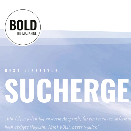
BEST LIFESTYLE
SUCHERGE
„Wir folgen jeden Tag unserem Anspruch, für ein kreatives, informa
hochwertiges Magazin. Think BOLD, never regular.“