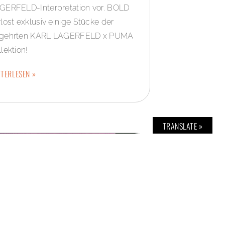
GERFELD-Interpretation vor. BOLD
rlost exklusiv einige Stücke der
gehrten KARL LAGERFELD x PUMA
lektion!
TERLESEN »
TRANSLATE »