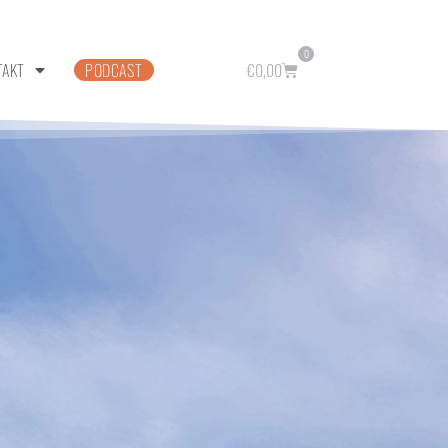
0
TAKT
PODCAST
€
0,00