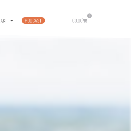
0
TAKT
PODCAST
€
0,00