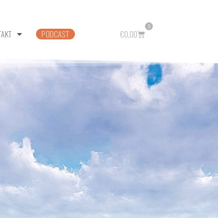
0
TAKT
PODCAST
€
0,00