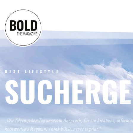
BEST LIFESTYLE
SUCHERGE
„Wir folgen jeden Tag unserem Anspruch, für ein kreatives, informa
hochwertiges Magazin. Think BOLD, never regular.“