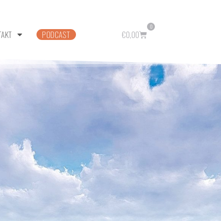
0
TAKT
PODCAST
€
0,00