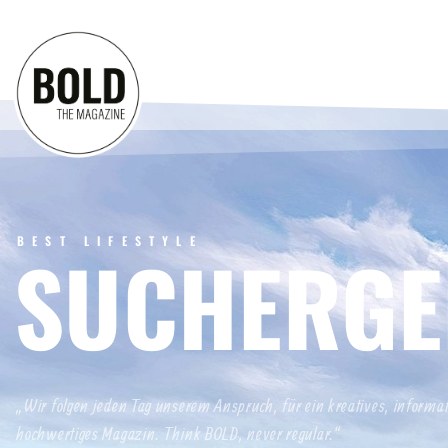
BEST LIFESTYLE
SUCHERGE
„Wir folgen jeden Tag unserem Anspruch, für ein kreatives, informa
hochwertiges Magazin. Think BOLD, never regular.“