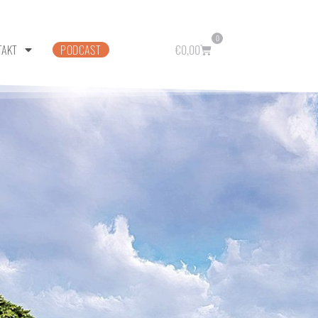
0
TAKT
PODCAST
€
0,00