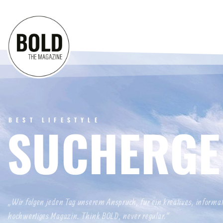
BEST LIFESTYLE
SUCHERGE
„Wir folgen jeden Tag unserem Anspruch, für ein kreatives, informa
hochwertiges Magazin. Think BOLD, never regular.“