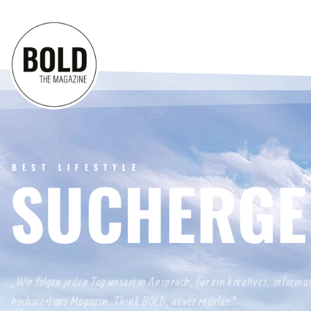
BEST LIFESTYLE
SUCHERGE
„Wir folgen jeden Tag unserem Anspruch, für ein kreatives, informa
hochwertiges Magazin. Think BOLD, never regular.“