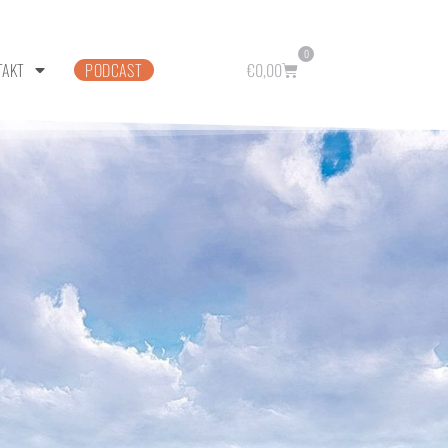
0
TAKT
PODCAST
€
0,00