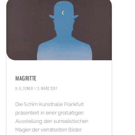
MAGRITTE
H. G. TEINER
3. MÄRZ 2017
Die Schirn Kunsthalle Frankfurt
präsentiert in einer großartigen
Ausstellung den surrealistischen
Magier der verrätselten Bilder.