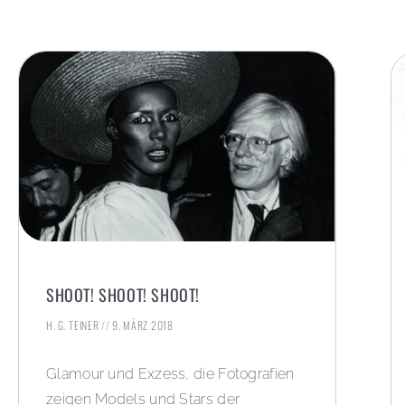
SHOOT! SHOOT! SHOOT!
H. G. TEINER
9. MÄRZ 2018
Glamour und Exzess, die Fotografien
zeigen Models und Stars der