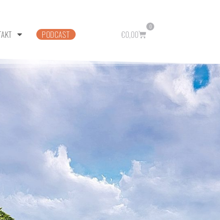
0
TAKT
PODCAST
€
0,00