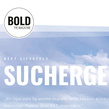
BEST LIFESTYLE
SUCHERGE
„Wir folgen jeden Tag unserem Anspruch, für ein kreatives, informa
hochwertiges Magazin. Think BOLD, never regular.“