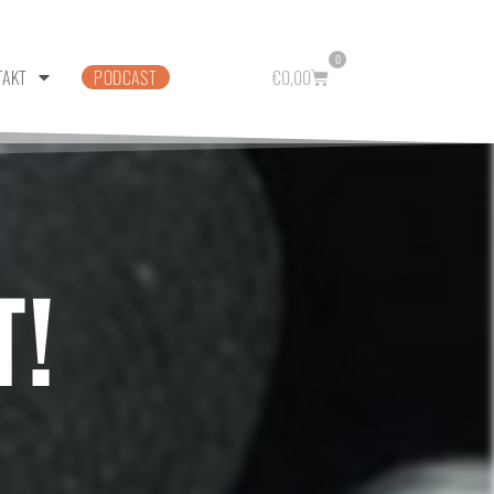
0
TAKT
PODCAST
€
0,00
T!