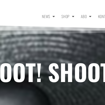
NEWS
SHOP
ABO
KON
OOT! SHOO