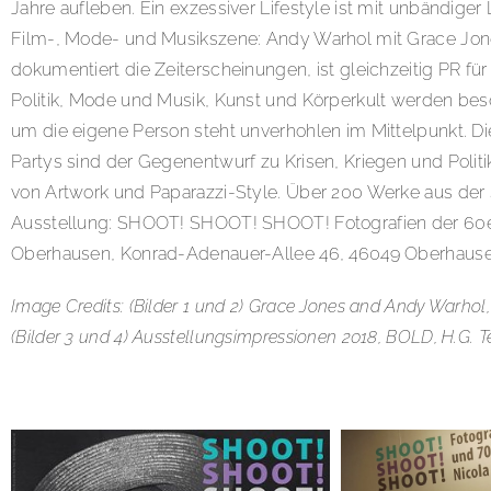
Jahre aufleben. Ein exzessiver Lifestyle ist mit unbändig
Film-, Mode- und Musikszene: Andy Warhol mit Grace Jones,
dokumentiert die Zeiterscheinungen, ist gleichzeitig PR fü
Politik, Mode und Musik, Kunst und Körperkult werden beso
um die eigene Person steht unverhohlen im Mittelpunkt. Di
Partys sind der Gegenentwurf zu Krisen, Kriegen und Poli
von Artwork und Paparazzi-Style. Über 200 Werke aus der 
Ausstellung: SHOOT! SHOOT! SHOOT! Fotografien der 60er 
Oberhausen, Konrad-Adenauer-Allee 46, 46049 Oberhause
Image Credits: (Bilder 1 und 2) Grace Jones and Andy Warho
(Bilder 3 und 4) Ausstellungsimpressionen 2018, BOLD, H.G. T