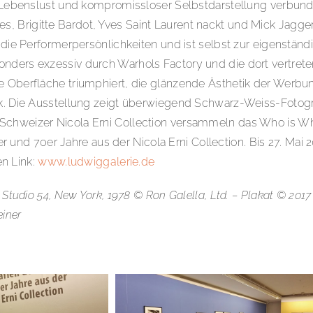
er Lebenslust und kompromissloser Selbstdarstellung verbund
 Brigitte Bardot, Yves Saint Laurent nackt und Mick Jagger
r die Performerpersönlichkeiten und ist selbst zur eigenstä
nders exzessiv durch Warhols Factory und die dort vertrete
e Oberfläche triumphiert, die glänzende Ästhetik der Werbun
tik. Die Ausstellung zeigt überwiegend Schwarz-Weiss-Fotog
Schweizer Nicola Erni Collection versammeln das Who is Wh
und 70er Jahre aus der Nicola Erni Collection. Bis 27. Ma
n Link:
www.ludwiggalerie.de
l, Studio 54, New York, 1978 © Ron Galella, Ltd. – Plakat © 
einer