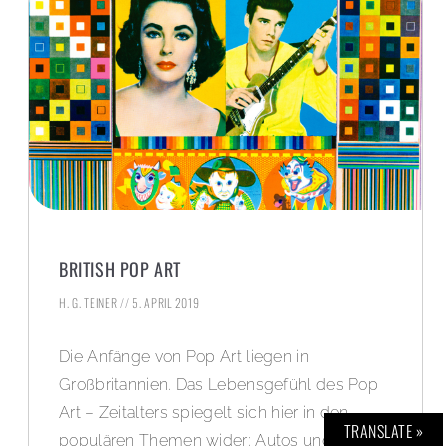
BRITISH POP ART
H. G. TEINER
5. APRIL 2019
Die Anfänge von Pop Art liegen in
Großbritannien. Das Lebensgefühl des Pop
Art – Zeitalters spiegelt sich hier in den
TRANSLATE »
populären Themen wider: Autos und