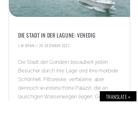
DIE STADT IN DER LAGUNE: VENEDIG
J. M. BRAIN
20. DEZEMBER 2022
Die Stadt der Gondeln bezaubert jeden
Besucher durch ihre Lage und ihre morbide
Schönheit. Pittoreske, verfallene, aber
dennoch wunderschöne Palazzi, die an
TRANSLATE »
lauschigen Wasserwegen liegen. Gepaart
mit der leichtfüßigen Stimmung der Dolce
Vita, die längst vergangene Zeiten
auferstehen lässt und in jedem Augenblick
vom Drama der vollkommenen Schönheit