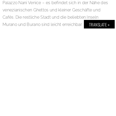
Palazzo Nani Venice – es befindet sich in der Nähe des
venezianischen Ghettos und kleiner Geschäfte und
Cafés. Die restliche Stadt und die beliebten Inseln
TRANSLATE »
Murano und Burano sind leicht erreichbar. Das Hotel
bietet 52 wunderschöne Zimmer und Suiten im
venezianischen Stil mit durchdachten Details. Es
verfügt über Originalfresken, einen reizvollen Garten
und ein charmantes Restaurant. Der im 16. Jahrhundert
erbaute Palazzo war die Residenz der Familie Nani,
einer alten venezianischen Familie, die am politischen,
sozialen und kulturellen Leben der Stadt beteiligt war.
In der Nähe des venezianischen Ghettos im nördlichen
Teil der Stadt gelegen, schafft dieses
außergewöhnliche Anwesen ein Gefühl der
Gelassenheit durch eine raffinierte Farbpalette und
weiche Stoffe, die von der Essenz der Stadt Venedig