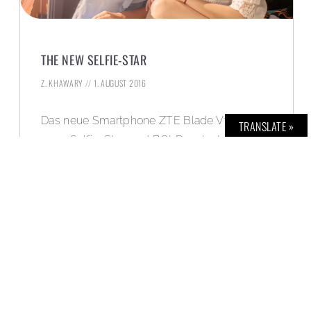
THE NEW SELFIE-STAR
Z. KHAWARY
1. AUGUST 2016
Das neue Smartphone ZTE Blade V7 ist der
TRANSLATE »
neue Selfie-Star, und BOLD verlost exklusiv
ein nigelnagelneues ZTE Blade V7.
WEITERLESEN »