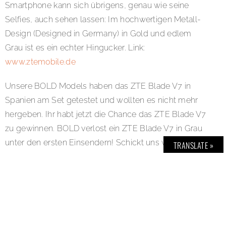
Smartphone kann sich übrigens, genau wie seine
Selfies, auch sehen lassen: Im hochwertigen Metall-
Design (Designed in Germany) in Gold und edlem
Grau ist es ein echter Hingucker. Link:
www.ztemobile.de
Unsere BOLD Models haben das ZTE Blade V7 in
Spanien am Set getestet und wollten es nicht mehr
hergeben. Ihr habt jetzt die Chance das ZTE Blade V7
zu gewinnen. BOLD verlost ein ZTE Blade V7 in Grau
unter den ersten Einsendern! Schickt uns via E-Mail
TRANSLATE »
Euer bestes Selfie und eine kurze Beschreibung:
selfie-star@bold-magazine.eu
(Name, Anschrift,
eMail-Adresse und Telefonnummer nicht vergessen).
Viel Glück.