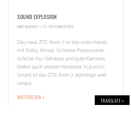
SOUND EXPLOSION
MIKE KUHLMEY
22. SEPTEMBER 2016
Das neue ZTE Axon 7 ist das erste Handy
mit Dolby Atmos: Schnelle Prozessoren,
schicke Alu-Gehäuse und gute Kameras
bieten auch andere Hersteller. In puncto
Sound ist das ZTE Axon 7 allerdings weit
voraus.
WEITERLESEN »
TRANSLATE »