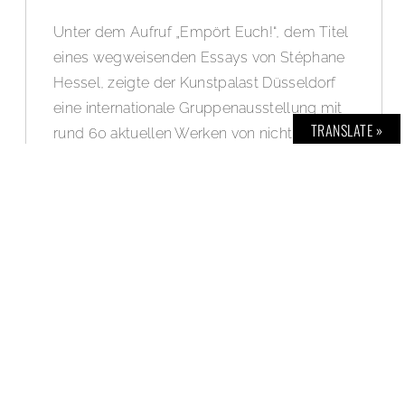
Unter dem Aufruf „Empört Euch!“, dem Titel
eines wegweisenden Essays von Stéphane
Hessel, zeigte der Kunstpalast Düsseldorf
eine internationale Gruppenausstellung mit
TRANSLATE »
rund 60 aktuellen Werken von nicht weniger
als 40 Kunstschaffenden: Vor dem
Hintergrund der sozialen und politischen
Herausforderungen unserer Zeit werden hier
Wut und Zorn in der Gesellschaft
thematisiert. Diese Ausstellung war, wie
viele andere Kultureinrichtungen auch, von
dem Shutdown betroffen – jetzt ermöglicht
der virtuelle Rundgang eine öffentliche
Besichtigung. Weitere Infos und eine
Bildergalerie im BOLD Blog – News Feed: