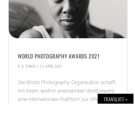
WORLD PHOTOGRAPHY AWARDS 2021
H. G. TEINER
23. APRIL 2021
Die World Photography Organisation schafft
mit ihrem weithin anerkannten Wettbewerb
TRANSLATE »
eine internationale Plattform zur öffentlichen
Präsentation von aktuellen, hervorragenden
fotografischen Werken. Weitere Infos, eine
Bildergalerie sowie der Link zur Virtual
Exhibition im BOLD Blog – News Feed: