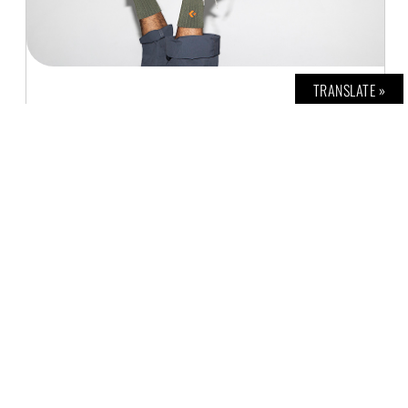
TRANSLATE »
KARO IST TREND
Z. KHAWARY
31. OKTOBER 2018
Bereits letztes Jahr sah man vermehrt
Karomäntel und -blazer auf den Straßen und
diesen Herbst können wir nun auch Karo-
Muster an den Füßen tragen!
WEITERLESEN »