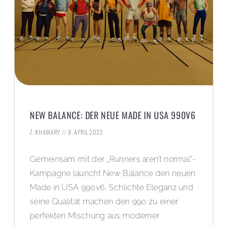
NEW BALANCE: DER NEUE MADE IN USA 990V6
Z. KHAWARY
8. APRIL 2023
Gemeinsam mit der „Runners aren’t normal“-
Kampagne launcht New Balance den neuen
Made in USA 990v6. Schlichte Eleganz und
seine Qualität machen den 990 zu einer
perfekten Mischung aus moderner