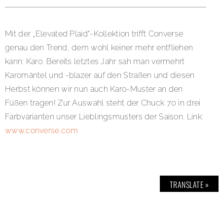
Mit der „Elevated Plaid“-Kollektion trifft Converse
genau den Trend, dem wohl keiner mehr entfliehen
kann: Karo. Bereits letztes Jahr sah man vermehrt
Karomäntel und -blazer auf den Straßen und diesen
Herbst können wir nun auch Karo-Muster an den
Füßen tragen! Zur Auswahl steht der Chuck 70 in drei
Farbvarianten unser Lieblingsmusters der Saison. Link:
www.converse.com
TRANSLATE »
SHARE: