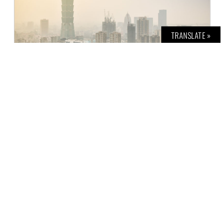
TRANSLATE »
TAIWAN: 2. TAG
Z. KHAWARY
3. MÄRZ 2016
BOLD unterwegs in Taiwan: Besuch des
Taipei Financial Centers, kurz „Taipeh one-o-
one“.
WEITERLESEN »