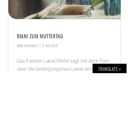
RIANI ZUM MUTTERTAG
MIKE KUHLMEY
2. MAI 2017
Das Fashion Label RIANI sagt mit dem Film
TRANSLATE »
über die bedingungslose Liebe einer Mutter-
Tochter-Beziehung: „Danke Mama“. Ein
großartiger Film, für eine wichtige Botschaft
– wie wir finden!
WEITERLESEN »