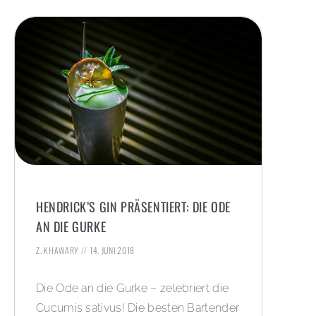
HENDRICK’S GIN PRÄSENTIERT: DIE ODE
AN DIE GURKE
Z. KHAWARY
14. JUNI 2018
Die Ode an die Gurke – zelebriert die
Cucumis sativus! Die besten Bartender