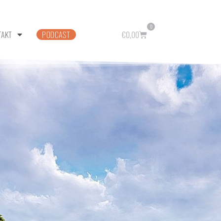
0
TAKT
PODCAST
€
0,00