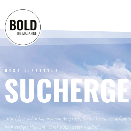
BEST LIFESTYLE
SUCHERGE
„Wir folgen jeden Tag unserem Anspruch, für ein kreatives, informa
hochwertiges Magazin. Think BOLD, never regular.“